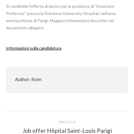
Si condivide l’offerta di lavoro per la posizione di “Assistant
Professor” presso la Avicenne University Hospital, nell’area
metropolitana di Parigi. Maggiori informazioni descritte nel
documento allegato.
Informazioni sulla candidatura
Author:
fisim
Post
PREVIOUS
navigation
Previous
Job offer Hôpital Saint-Louis Parigi