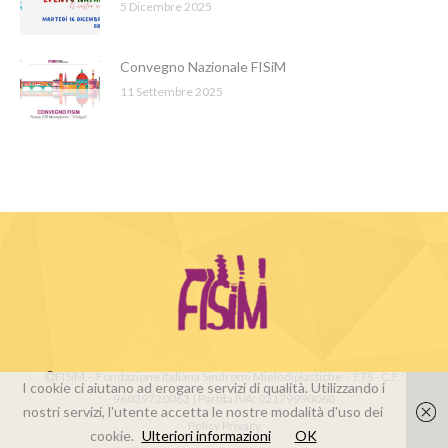
5 Dicembre 2025
Convegno Nazionale FISiM
11 Settembre 2025
FISiM – Fondazione Italiana Sindromi Mielodiplastiche – ETS - C.F.:
I cookie ci aiutano ad erogare servizi di qualità. Utilizzando i
96039720063 | Partita IVA: 02179990060
nostri servizi, l'utente accetta le nostre modalità d'uso dei
Policy Privacy
cookie.
Ulteriori informazioni
OK