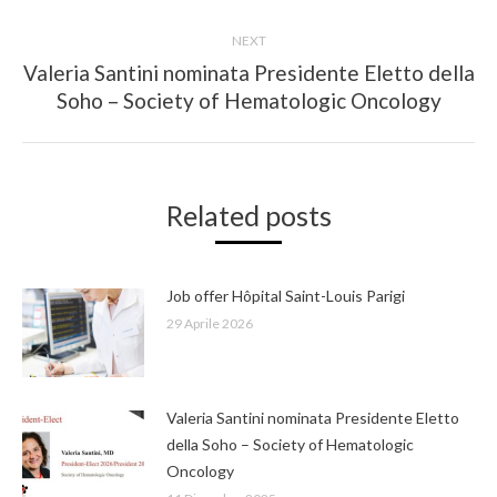
post:
NEXT
Valeria Santini nominata Presidente Eletto della
Next
Soho – Society of Hematologic Oncology
post:
Related posts
Job offer Hôpital Saint-Louis Parigi
29 Aprile 2026
Valeria Santini nominata Presidente Eletto
della Soho – Society of Hematologic
Oncology