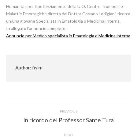
Humanitas per il potenziamento della U.O.
Centro Trombosi e
Malattie Emorragiche diretta dal Dottor Corrado
Lodigiani, ricer
ca
un/una giovane
Specialista in Ematologia o Medicina Interna
.
In allegato l’annuncio completo:
Annuncio per Medico specialista in Ematologia o Medicina interna
Author:
fisim
Post
PREVIOUS
navigation
Previous
In ricordo del Professor Sante Tura
post:
NEXT