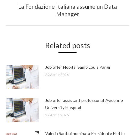
La Fondazione Italiana assume un Data
Next
Manager
post:
Related posts
Job offer Hôpital Saint-Louis Parigi
29 Aprile 2026
Job offer assistant professor at Avicenne
University Hospital
27 Aprile 2026
Valeria Santini nominata Presidente Eletto